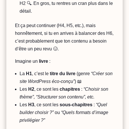
H2 🔍. En gros, tu rentres un cran plus dans le
détail.
Et ça peut continuer (H4, H5, etc.), mais
honnêtement, si tu en arrives à balancer des H6,
c’est probablement que ton contenu a besoin
d’être un peu revu 🥴.
Imagine un
livre
:
La
H1
, c’est le
titre du livre
(genre
“Créer son
site WordPress éco-conçu”
) 📖
Les
H2
, ce sont les
chapitres
:
“Choisir son
thème”, “Structurer son contenu”, etc.
Les
H3
, ce sont les
sous-chapitres
:
“Quel
builder choisir ?”
ou
“Quels formats d’image
privilégier ?”