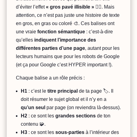
d’éviter l’effet
« gros pavé illisible »
😵‍💫. Mais
attention, ce n’est pas juste une histoire de texte
en gros, en gras ou coloré 🎨. Ces balises ont
une vraie
fonction sémantique
: c’est-à-dire
qu’elles
indiquent l’importance des
différentes parties d’une page
, autant pour les
lecteurs humains que pour les robots de Google
(et ça pour Google c’est HYPER important !).
Chaque balise a un rôle précis :
H1
: c’est le
titre principal
de ta page 🏷️. Il
doit résumer le sujet global et il n’y en a
qu’un seul
par page (on reviendra là-dessus).
H2
: ce sont les
grandes sections
de ton
contenu 🧩.
H3
: ce sont les
sous-parties
à l’intérieur des